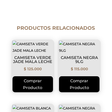
PRODUCTOS RELACIONADOS
CAMISETA VERDE
CAMISETA NEGRA
JADE MALA LECHE
9LG
$
125.000
$
115.000
Este
Este
Comprar
Comprar
producto
produc
Producto
Producto
tiene
tiene
múltiples
múltip
variantes.
variant
Las
Las