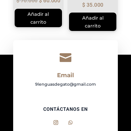
El
El
$
70.000
$
60.000
$
35.000
precio
precio
original
actual
Añadir al
Añadir al
era:
es:
carrito
$ 70.000.
$ 60.000.
carrito

Email
9lenguasdegato@gmail.com
CONTÁCTANOS EN